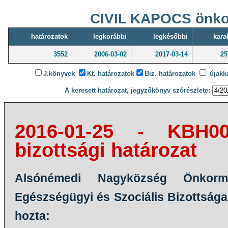
CIVIL KAPOCS önko
határozatok
legkorábbi
legkésőbbi
kara
3552
2006-03-02
2017-03-14
25
J.könyvek
Kt. határozatok
Biz. határozatok
újakka
A keresett határozat, jegyzőkönyv szórészlete:
2016-01-25 - KBH00
bizottsági határozat
Alsónémedi Nagyközség Önkormány
Egészségügyi és Szociális Bizottsága 
hozta: