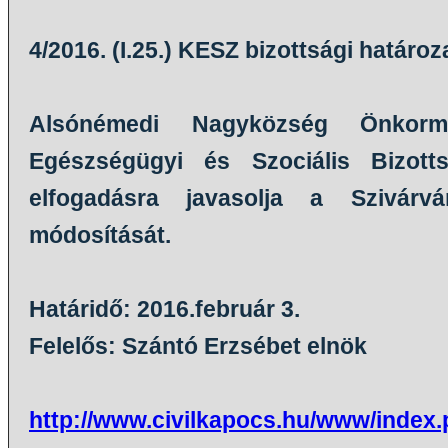
4/2016. (I.25.) KESZ bizottsági határoz
Alsónémedi Nagyközség Önkormány
Egészségügyi és Szociális Bizott
elfogadásra javasolja a Szivár
módosítását.
Határidő: 2016.február 3.
Felelős: Szántó Erzsébet elnök
http://www.civilkapocs.hu/www/index.p