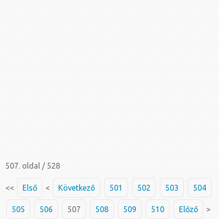
507. oldal / 528
<<
Első
<
Következő
501
502
503
504
505
506
507
508
509
510
Előző
>