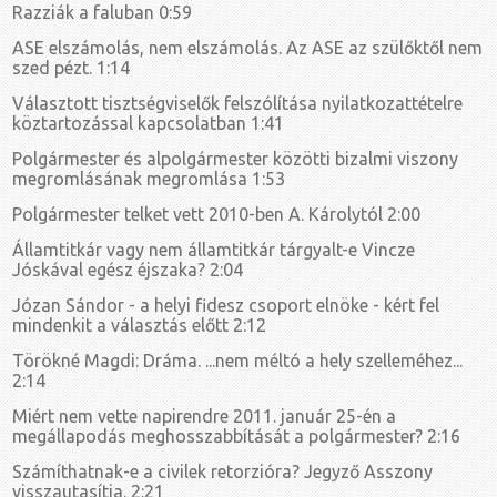
Razziák a faluban 0:59
ASE elszámolás, nem elszámolás. Az ASE az szülőktől nem
szed pézt. 1:14
Választott tisztségviselők felszólítása nyilatkozattételre
köztartozással kapcsolatban 1:41
Polgármester és alpolgármester közötti bizalmi viszony
megromlásának megromlása 1:53
Polgármester telket vett 2010-ben A. Károlytól 2:00
Államtitkár vagy nem államtitkár tárgyalt-e Vincze
Jóskával egész éjszaka? 2:04
Józan Sándor - a helyi fidesz csoport elnöke - kért fel
mindenkit a választás előtt 2:12
Törökné Magdi: Dráma. ...nem méltó a hely szelleméhez...
2:14
Miért nem vette napirendre 2011. január 25-én a
megállapodás meghosszabbítását a polgármester? 2:16
Számíthatnak-e a civilek retorzióra? Jegyző Asszony
visszautasítja. 2:21