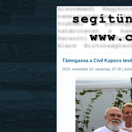
Támogassa a Civil Kapocs tev
2015. november 22. vasárnap, 07:36 | Juhá