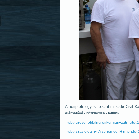
A nonprofit egyesületként működő Civil K
elérhetővé - közkincssé - tettünk
- több tízezer oldalnyi önkormányzati iratot
- több száz oldalnyi Alsónémedi Hírmondót 