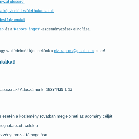
nyzat üléseiről
 képviselő-testület határozatait
ési folyamatait
ep'
és a
'Kapocs lángos'
kezdeményezések elíndítása.
gy szakértelmét! Írjon nekünk a
civilkapocs@gmail.com
címre!
nkákat!
i Kapocsnak! Adószámunk:
18274439-1-13
és esetén a közlemény rovatban megjelölheti az adomány célját:
eghatározott célokra
ndezvénysorozat támogatása