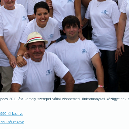
apocs 2011 óta komoly szerepet vállal Alsónémedi önkormányzati közügyeinek átl
 1990-től kezdve
1991-től kezdve