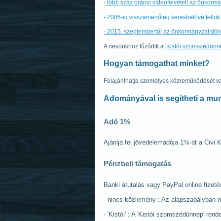
- több száz órányi videofelvételt az önkormá
- 2006-ig visszamenőleg kereshetővé tettük a
- 2015. szeptembertől az önkormányzat dönt
A nevünkhöz fűződik a
'Kistói szomszédünn
Hogyan támogathat minket?
Felajánlhatja személyes közreműködését va
Adományával is segítheti a mu
Adó 1%
Ajánlja fel jövedelemadója 1%-át a Civ
Pénzbeli támogatás
Banki átutalás vagy PayPal online fizet
- nincs közlemény : Az alapszabályban m
- 'Kistói' : A 'Kistói szomszédünnep' re