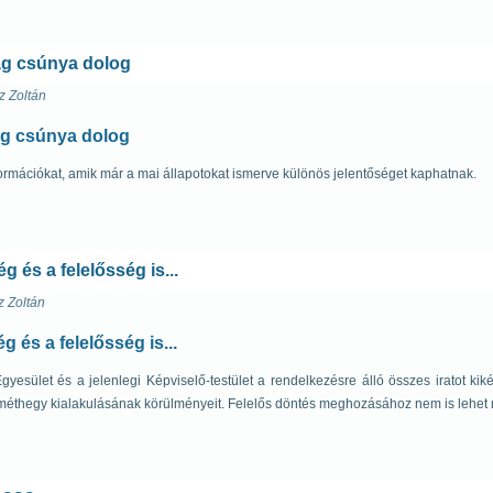
ág csúnya dolog
z Zoltán
ág csúnya dolog
nformációkat, amik már a mai állapotokat ismerve különös jelentőséget kaphatnak.
g és a felelősség is...
z Zoltán
g és a felelősség is...
sület és a jelenlegi Képviselő-testület a rendelkezésre álló összes iratot kiké
méthegy kialakulásának körülményeit. Felelős döntés meghozásához nem is lehet 