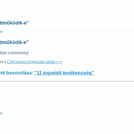
ttműködik-e"
án
ttműködik-e"
őjel a különbség!
sni a
Civil Kapocs Egyesület céljait >>>
inti besorolása:
"11 jogvédő tevékenység"
án