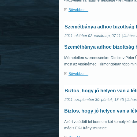
- közvetlen ráhatás lehetősége - lett voln
Bővebben...
Szemétbánya adhoc bizottság
2011. október 02. vasárnap, 07:11 | Juhász 
Szemétbánya adhoc bizottság 
Mérhetetlen szerencsénkre Dimitrov Péter Úr
most az Alsónémedi Hírmondóban több mint tí
Bővebben...
Biztos, hogy jó helyen van a l
2011. szeptember 30. péntek, 13:45 | Juhás
Biztos, hogy jó helyen van a lé
Azért vetődött fel bennem két komoly kérdés,
mégis ÉK-i irányt mutatott.