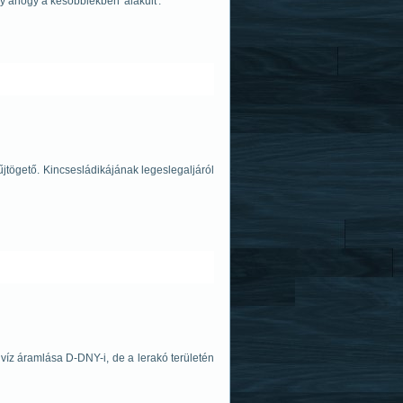
y ahogy a későbbiekben 'alakult'.
űjtögető. Kincsesládikájának legeslegaljáról
ajvíz áramlása D-DNY-i, de a lerakó területén