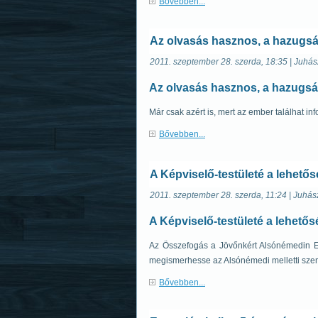
Bővebben...
Az olvasás hasznos, a hazugs
2011. szeptember 28. szerda, 18:35 | Juhás
Az olvasás hasznos, a hazugs
Már csak azért is, mert az ember találhat i
Bővebben...
A Képviselő-testületé a lehetősé
2011. szeptember 28. szerda, 11:24 | Juhás
A Képviselő-testületé a lehetősé
Az Összefogás a Jövőnkért Alsónémedin Egye
megismerhesse az Alsónémedi melletti sze
Bővebben...