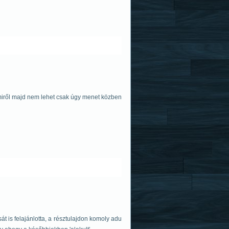
amiről majd nem lehet csak úgy menet közben
sát is felajánlotta, a résztulajdon komoly adu