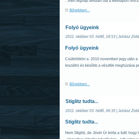
...mert tegnap délután óta a weblapon nincs.
Bővebben...
Folyó ügyeink
2011. október 03. hétfő, 18:53 | Juhász Zolt
Folyó ügyeink
Csütörtökön a 2010 novemberi jegy után a 2
leszállni és később a vészfék meghúzása p
Bővebben...
Stiglitz tudta...
2011. október 03. hétfő, 06:35 | Juhász Zolt
Stiglitz tudta...
Nem Stiglitz, de Jóvér Úr leírta a tutit: hog