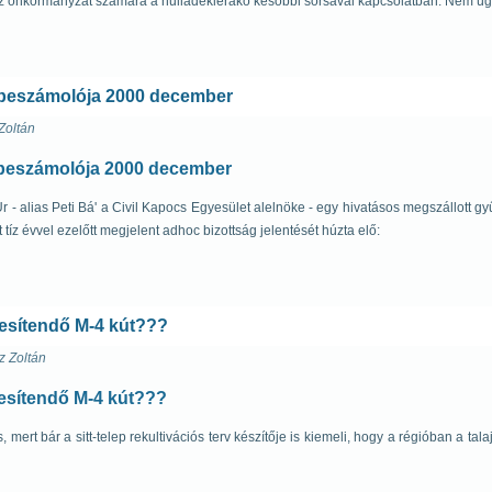
a az önkormányzat számára a hulladéklerakó későbbi sorsával kapcsolatban. Nem úg
 beszámolója 2000 december
Zoltán
beszámolója 2000 december
 - alias Peti Bá' a Civil Kapocs Egyesület alelnöke - egy hivatásos megszállott gy
z évvel ezelőtt megjelent adhoc bizottság jelentését húzta elő:
étesítendő M-4 kút???
z Zoltán
tesítendő M-4 kút???
 mert bár a sitt-telep rekultivációs terv készítője is kiemeli, hogy a régióban a tal