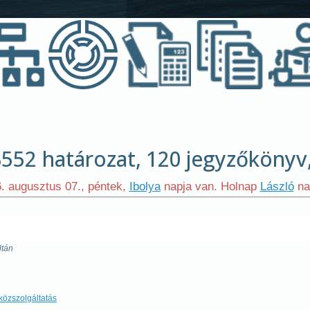
. augusztus 07., péntek,
Ibolya
napja van. Holnap
László
nap
ltán
közszolgáltatás