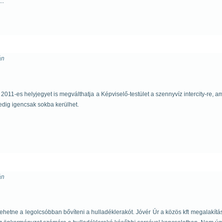
..
án
011-es helyjegyet is megválthatja a Képviselő-testület a szennyvíz intercity-re, 
edig igencsak sokba kerülhet.
án
y lehetne a legolcsóbban bővíteni a hulladéklerakót. Jóvér Úr a közös kft megalakítá