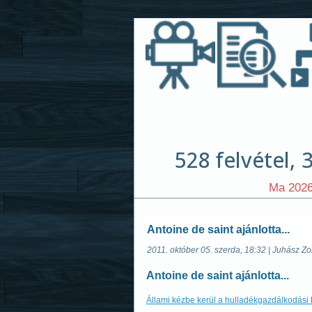
Ma 2026
Antoine de saint ajánlotta...
2011. október 05. szerda, 18:32 | Juhász Zo
Antoine de saint ajánlotta...
Állami kézbe kerül a hulladékgazdálkodási 