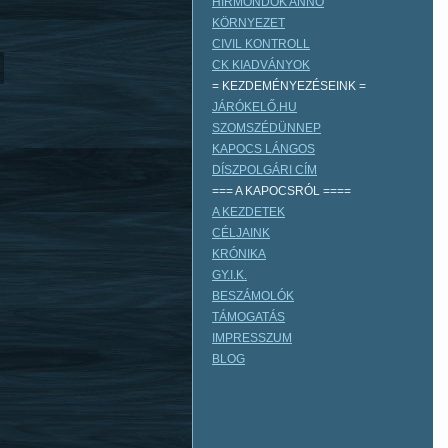
HÍRMONDÓK ANNO
KÖRNYEZET
CIVIL KONTROLL
CK KIADVÁNYOK
= KEZDEMÉNYEZÉSEINK =
JÁRÓKELŐ.HU
SZOMSZÉDÜNNEP
KAPOCS LÁNGOS
DÍSZPOLGÁRI CÍM
=== A KAPOCSRÓL ====
A KEZDETEK
CÉLJAINK
KRÓNIKA
GY.I.K.
BESZÁMOLÓK
TÁMOGATÁS
IMPRESSZUM
BLOG