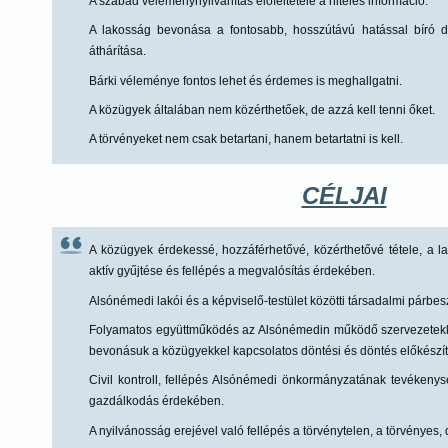
A szabad véleménynyilvánítás előfeltétele a hiteles információ.
A lakosság bevonása a fontosabb, hosszútávú hatással bíró d
áthárítása.
Bárki véleménye fontos lehet és érdemes is meghallgatni.
A közügyek általában nem közérthetőek, de azzá kell tenni őket.
A törvényeket nem csak betartani, hanem betartatni is kell.
CÉLJAI
A közügyek érdekessé, hozzáférhetővé, közérthetővé tétele, a
aktív gyűjtése és fellépés a megvalósítás érdekében.
Alsónémedi lakói és a képviselő-testület közötti társadalmi párb
Folyamatos együttműködés az Alsónémedin működő szervezetekke
bevonásuk a közügyekkel kapcsolatos döntési és döntés előkészí
Civil kontroll, fellépés Alsónémedi önkormányzatának tevékenys
gazdálkodás érdekében.
A nyilvánosság erejével való fellépés a törvénytelen, a törvényes