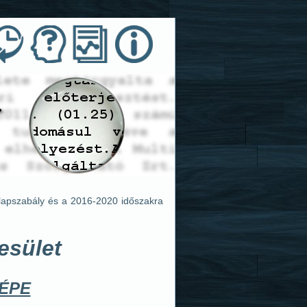
alapszabály és a 2016-2020 időszakra
esület
ÉPE