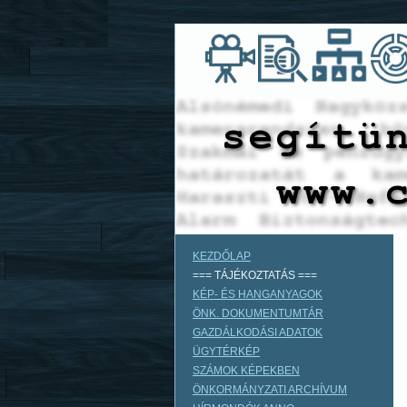
KEZDŐLAP
=== TÁJÉKOZTATÁS ===
KÉP- ÉS HANGANYAGOK
ÖNK. DOKUMENTUMTÁR
GAZDÁLKODÁSI ADATOK
ÜGYTÉRKÉP
SZÁMOK KÉPEKBEN
ÖNKORMÁNYZATI ARCHÍVUM