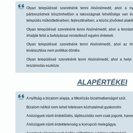
Olyan településsé szeretnénk tenni Alsónémedit, ahol a n
párbeszédnek köszönhetően a lakosságnak lehetősége van és
település működtetésében, fejlesztésében, a közös jövőnket alak
Olyan településsé szeretnénk tenni Alsónémedit, ahol a fennta
írhatják felül a befolyással rendelkező egyéni érdekek.
Olyan településsé szeretnénk tenni Alsónémedit, ahol az hiv
kiválasztása nem politikai döntés.
Olyan településsé szeretnénk tenni Alsónémedit, ahol a helyi
leszámolás eszköze.
ALAPÉRTÉKEI
A nyíltság a bizalom alapja, a titkolózás bizalmatlanságot szül.
Bizalom nélkül nem lehet hitelesen közhatalmat gyakorolni.
A közügyek iránti érdeklődés, tájékozódás nem csak jogunk, hane
A közügyek iránti érdektelenség a korrupció melegágya.