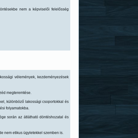
öntésekbe nem a képviselői felelősség
 lakossági vélemények, kezdeményezések
eszéd megteremtése.
l, különböző lakossági csoportokkal és
tési folyamatokba.
ége során az átlátható döntéshozatal és
, de nem etikus ügyletekkel szemben is.