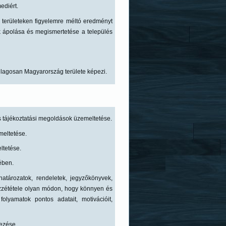
mediért.
y területeken figyelemre méltó eredményt
 ápolása és megismertetése a település
.
lagosan Magyarország területe képezi.
us tájékoztatási megoldások üzemeltetése.
meltetése.
ltetése.
ében.
tározatok, rendeletek, jegyzőkönyvek,
özzététele olyan módon, hogy könnyen és
lyamatok pontos adatait, motivációit,
vezése