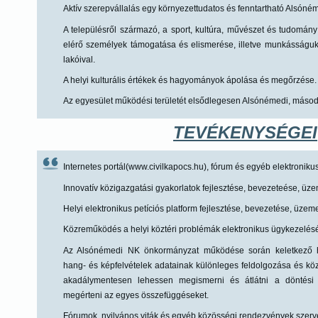
Aktív szerepvállalás egy környezettudatos és fenntartható Alsóné
A településről származó, a sport, kultúra, művészet és tudomán
elérő személyek támogatása és elismerése, illetve munkásságuk
lakóival.
A helyi kulturális értékek és hagyományok ápolása és megőrzése
Az egyesület működési területét elsődlegesen Alsónémedi, másod
TEVÉKENYSÉGEI
Internetes portál(www.civilkapocs.hu), fórum és egyéb elektronik
Innovatív közigazgatási gyakorlatok fejlesztése, bevezeteése, üze
Helyi elektronikus petíciós platform fejlesztése, bevezetése, üzeme
Közreműködés a helyi köztéri problémák elektronikus ügykezelés
Az Alsónémedi NK önkormányzat működése során keletkező ha
hang- és képfelvételek adatainak különleges feldolgozása és k
akadálymentesen lehessen megismerni és átlátni a döntési fo
megérteni az egyes összefüggéseket.
Fórumok, nyilvános viták és egyéb közösségi rendezvények szer