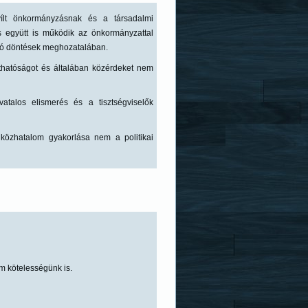
yílt önkormányzásnak és a társadalmi
 együtt is működik az önkormányzattal
ító döntések meghozatalában.
rthatóságot és általában közérdeket nem
atalos elismerés és a tisztségviselők
 közhatalom gyakorlása nem a politikai
m kötelességünk is.