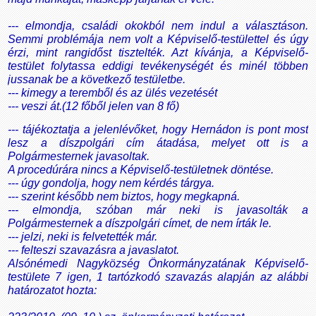
--- elmondja, családi okokból nem indul a választáson.
Semmi problémája nem volt a Képviselő-testülettel és úgy
érzi, mint rangidőst tisztelték. Azt kívánja, a Képviselő-
testület folytassa eddigi tevékenységét és minél többen
jussanak be a következő testületbe.
--- kimegy a teremből és az ülés vezetését
--- veszi át.
(12 főből jelen van 8 fő)
--- tájékoztatja a jelenlévőket, hogy Hernádon is pont most
lesz a díszpolgári cím átadása, melyet ott is a
Polgármesternek javasoltak.
A procedúrára nincs a Képviselő-testületnek döntése.
--- úgy gondolja, hogy nem kérdés tárgya.
--- szerint később nem biztos, hogy megkapná.
--- elmondja, szóban már neki is javasolták a
Polgármesternek a díszpolgári címet, de nem írták le.
--- jelzi, neki is felvetették már.
--- felteszi szavazásra a javaslatot.
Alsónémedi Nagyközség Önkormányzatának Képviselő-
testülete 7 igen, 1 tartózkodó szavazás alapján az alábbi
határozatot hozta: