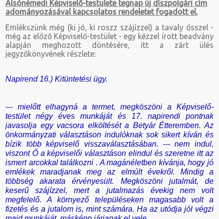
Alsónémedi Képviselő-testülete tegnap új díszpolgári cím
adományozásával kapcsolatos rendeletet fogadott el.
Emlékszünk még (ki jó, ki roszz szájízzel) a tavaly ősszel -
még az előző Képviselő-testület - egy kézzel írott beadvány
alapján meghozott döntésére, itt a zárt ülés
jegyzőkönyvének részlete:
Napirend 16.) Kitüntetési ügy.
--- mielőtt elhagyná a termet, megköszöni a Képviselő-
testület négy éves munkáját és 17. napirendi pontnak
javasolja egy vacsora elköltését a Betyár Étteremben. Az
önkormányzati választáson indulóknak sok sikert kíván és
bízik több képviselő visszaválasztásában. --- nem indul,
viszont Ő a képviselői választáson elindul és szeretne itt az
ismert arcokkal találkozni . A magánéletben kívánja, hogy jó
emlékek maradjanak meg az elmúlt évekről. Mindig a
többség akarata érvényesült. Megköszöni jutalmát, de
keserű szájízzel, mert a jutalmazás évekig nem volt
megfelelő. A környező településeken magasabb volt a
fizetés és a jutalom is, mint számára. Ha az utódja jól végzi
majd munkáját, másképp járjanak el vele.