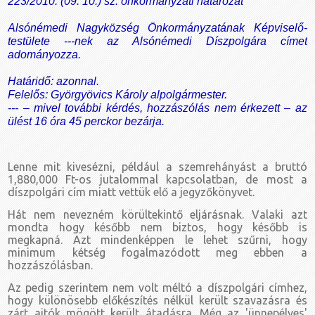
223/2010. (09. 10.) sz. önkormányzati határozat
Alsónémedi Nagyközség Önkormányzatának Képviselő-
testülete ---nek az Alsónémedi Díszpolgára címet
adományozza.
Határidő: azonnal.
Felelős: Györgyövics Károly alpolgármester.
--- – mivel további kérdés, hozzászólás nem érkezett – az
ülést 16 óra 45 perckor bezárja.
Lenne mit kivesézni, például a szemrehányást a bruttó
1,880,000 Ft-os jutalommal kapcsolatban, de most a
díszpolgári cím miatt vettük elő a jegyzőkönyvet.
Hát nem nevezném körültekintő eljárásnak. Valaki azt
mondta hogy később nem biztos, hogy később is
megkapná. Azt mindenképpen le lehet szűrni, hogy
minimum kétség fogalmazódott meg ebben a
hozzászólásban.
Az pedig szerintem nem volt méltó a díszpolgári címhez,
hogy különösebb előkészítés nélkül került szavazásra és
zárt ajtók mögött került átadásra. Még az 'ünnepélyes'