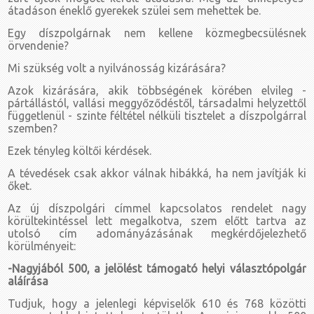
átadáson éneklő gyerekek szülei sem mehettek be.
Egy díszpolgárnak nem kellene közmegbecsülésnek
örvendenie?
Mi szükség volt a nyilvánosság kizárására?
Azok kizárására, akik többségének körében elvileg -
pártállástól, vallási meggyőződéstől, társadalmi helyzettől
függetlenül - szinte féltétel nélküli tisztelet a díszpolgárral
szemben?
Ezek tényleg költői kérdések.
A tévedések csak akkor válnak hibákká, ha nem javítják ki
őket.
Az új díszpolgári címmel kapcsolatos rendelet nagy
körültekintéssel lett megalkotva, szem előtt tartva az
utolsó cím adományázásának megkérdőjelezhető
körülményeit:
-Nagyjából 500, a jelölést támogató helyi választópolgár
aláírása
Tudjuk, hogy a jelenlegi képviselők 610 és 768 közötti