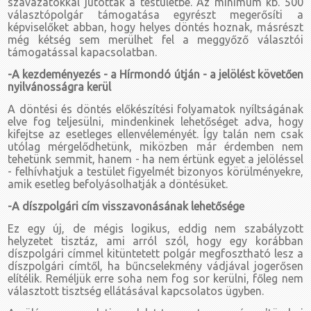
szavazatokkal jutottak a testületbe. Az minimum kb. 500
választópolgár támogatása egyrészt megerősíti a
képviselőket abban, hogy helyes döntés hoznak, másrészt
még kétség sem merülhet fel a meggyőző választói
támogatással kapacsolatban.
-A kezdeményezés - a Hírmondó útján - a jelölést követően
nyilvánosságra kerül
A döntési és döntés előkészítési folyamatok nyíltságának
elve fog teljesülni, mindenkinek lehetőséget adva, hogy
kifejtse az esetleges ellenvéleményét. Így talán nem csak
utólag mérgelődhetünk, miközben már érdemben nem
tehetünk semmit, hanem - ha nem értünk egyet a jelöléssel
- felhívhatjuk a testület figyelmét bizonyos körülményekre,
amik esetleg befolyásolhatják a döntésüket.
-A díszpolgári cím visszavonásának lehetősége
Ez egy új, de mégis logikus, eddig nem szabályzott
helyzetet tisztáz, ami arról szól, hogy egy korábban
díszpolgári címmel kitüntetett polgár megfosztható lesz a
díszpolgári címtől, ha bűncselekmény vádjával jogerősen
elítélik. Reméljük erre soha nem fog sor kerülni, főleg nem
választott tisztség ellátásával kapcsolatos ügyben.