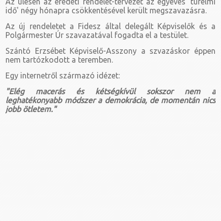
Az ülésen az eredeti rendelet-tervezet az egyéves 'türelmi
idő' négy hónapra csökkentésével került megszavazásra.
Az új rendeletet a Fidesz által delegált Képviselők és a
Polgármester Úr szavazatával fogadta el a testület.
Szántó Erzsébet Képviselő-Asszony a szvazáskor éppen
nem tartózkodott a teremben.
Egy internetről származó idézet:
"Elég macerás és kétségkívül sokszor nem a
leghatékonyabb módszer a demokrácia, de momentán nics
jobb ötletem."