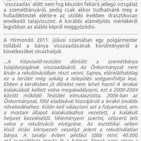
'visszaadás' előtt nem fog készülni feltáró jellegű vizsgálat
a szemétbányáról, pedig csak akkor tudhatnánk meg a
hulladéktestet elérte-e az utóbbi években drasztikusan
emelkedő talajvízszint. A korábbi alámélyítés mértékéről
legjobban az alábbi képről meggyőződni.
A Hírmondó 2011. júliusi számában egy polgármester
tollából a bánya visszaadásának körülményeiről a
következőket olvashatjuk:
...A Képviselő-testület döntött a szemétbánya
tulajdonjogának visszaadásáról. Az Önkormányzat nem
kíván a rekultivációban részt venni. Sajnos, elõreláthatólag
ez a terület még sokáig a település szégyenfoltja lesz.
Ebben a kérdésben jó döntést nem lehet hozni! A lerakat
kialakulását kellett volna megakadályozni, ezt a 2000-2004
között működő Testület elmulasztotta. 2006-ban az
Önkormányzat, föld eladásával hozzájárult a lerakó további
növekedéséhez. Külön kell választani azt a folyamatot, ami
a mostani állapot kialakulásához vezetett, a kialakult
helyzet kezelésétől. Véleményem szerint, célszerű lett
volna a rekultiváció elvégzése. Az esztétikai seben
kívül óriási környezeti veszélyt jelent a rekultiválatlan
bánya. A tavalyi évben például több mint 40.000
m3 csapadékvíz mosta át a halmot. Ennek nagy része a