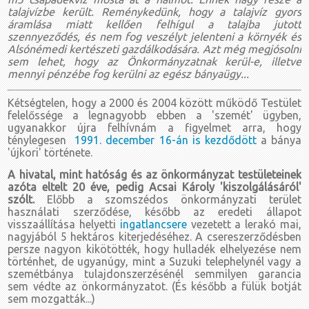
talajvízbe került. Reménykedünk, hogy a talajvíz gyors
áramlása miatt kellően felhígul a talajba jutott
szennyeződés, és nem fog veszélyt jelenteni a környék és
Alsónémedi kertészeti gazdálkodására. Azt még megjósolni
sem lehet, hogy az Önkormányzatnak kerül-e, illetve
mennyi pénzébe fog kerülni az egész bányaügy...
Kétségtelen, hogy a 2000 és 2004 között működő Testület
felelőssége a legnagyobb ebben a 'szemét' ügyben,
ugyanakkor újra felhívnám a figyelmet arra, hogy
ténylegesen
1991. december 16-án is kezdődött
a bánya
'újkori' története.
A hivatal, mint hatóság és az önkormányzat testületeinek
azóta eltelt 20 éve, pedig Acsai Károly 'kiszolgálásáról'
szólt.
Előbb a szomszédos önkormányzati terület
használati szerződése, később az eredeti állapot
visszaállítása helyetti
ingatlancsere
vezetett a lerakó mai,
nagyjából 5 hektáros kiterjedéséhez. A csereszerződésben
persze nagyon kikötötték, hogy hulladék elhelyezése nem
történhet, de ugyanúgy, mint a Suzuki telephelynél vagy a
szemétbánya tulajdonszerzésénél semmilyen garancia
sem védte az önkormányzatot. (És később a fülük botját
sem mozgatták...)