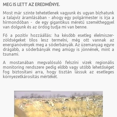
MEG IS LETT AZ EREDMÉNYE.
Most már szinte tehetetlenek vagyunk és ugyan bízhatunk
a talajvíz áramlásában - ahogy egy polgármester is írja a
hírmondóban - de egy gigantikus méretű szemétheggyel
van dolgunk és az ördög tudja mi van benne.
Fő a pozitív hozzáállás: ha később esetleg élelmiszer-
zöldségeket tilos lesz termelni, még ott vannak az
energianövények meg a sóderbányák. Az üzemanyag egyre
drágább, a sóderbányák meg amúgy is jönnének, mint a
tsunami.
A mostanában megvalósuló felszíni vizek regionális
monitoring rendszere pedig előbb vagy utóbb lehetőséget
fog biztosítani arra, hogy tisztán lássuk az esetleges
környezetkárosítás mértékét.