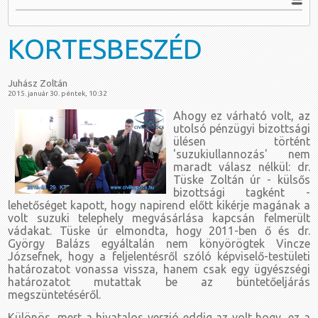
KORTESBESZÉD
Juhász Zoltán
2015. január 30. péntek, 10:32
Ahogy ez várható volt, az
utolsó pénzügyi bizottsági
ülésen történt
'suzukiullannozás' nem
maradt válasz nélkül: dr.
Tüske Zoltán úr - külsős
bizottsági tagként -
lehetőséget kapott, hogy napirend előtt kikérje magának a
volt suzuki telephely megvásárlása kapcsán felmerült
vádakat. Tüske úr elmondta, hogy 2011-ben ő és dr.
György Balázs egyáltalán nem könyörögtek Vincze
Józsefnek, hogy a feljelentésről szóló képviselő-testületi
határozatot vonassa vissza, hanem csak egy ügyészségi
határozatot mutattak be az büntetőeljárás
megszüntetéséről.
Különös, mert a hivatalos verzió eddig az volt hogy, ez a