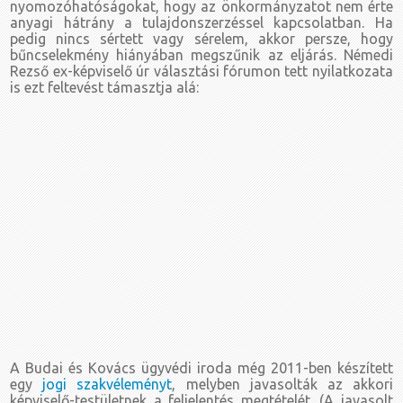
nyomozóhatóságokat, hogy az önkormányzatot nem érte
anyagi hátrány a tulajdonszerzéssel kapcsolatban. Ha
pedig nincs sértett vagy sérelem, akkor persze, hogy
bűncselekmény hiányában megszűnik az eljárás. Némedi
Rezső ex-képviselő úr választási fórumon tett nyilatkozata
is ezt feltevést támasztja alá:
A Budai és Kovács ügyvédi iroda még 2011-ben készített
egy
jogi szakvéleményt
, melyben javasolták az akkori
képviselő-testületnek a feljelentés megtételét. (A javasolt