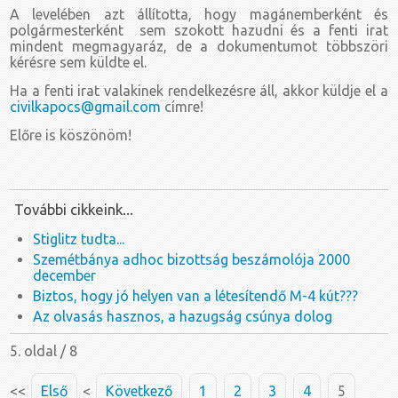
A levelében azt állította, hogy magánemberként és
polgármesterként sem szokott hazudni és a fenti irat
mindent megmagyaráz, de a dokumentumot többszöri
kérésre sem küldte el.
Ha a fenti irat valakinek rendelkezésre áll, akkor küldje el a
civilkapocs@gmail.com
címre!
Előre is köszönöm!
További cikkeink...
Stiglitz tudta...
Szemétbánya adhoc bizottság beszámolója 2000
december
Biztos, hogy jó helyen van a létesítendő M-4 kút???
Az olvasás hasznos, a hazugság csúnya dolog
5. oldal / 8
<<
Első
<
Következő
1
2
3
4
5