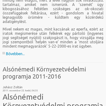
mindig nem világos, mert a levél nagyon sok hivatkozást
tartalmaz, amiket nem ismerünk. A 'szemét' ügy
kibogozásához feltétlen szükséges az ok-okozati
összefüggések feltárása, ezért - gondolom a hivatal
legnagyobb örömére - küldtem egy közérdekű
adatigénylést.
Mivel nekem ez magas, mint kacsának az eperfa, ezért az
iratok megismerése után felkérek egy pártoló (ingyenes
jogi segítséget nyújtó) szakjogászt is, hogy vizsgálja meg
jogi szempontból 'helyén van-e' minden a 'most utoljára
mindent megmagyarázok' 5-22-2000-es irat ügyben.
Bővebben...
Alsónémedi Környezetvédelmi
programja 2011-2016
Juhász Zoltán
2011. november 22. kedd, 06:35
Alsónémedi
Környezetvédelmi programja